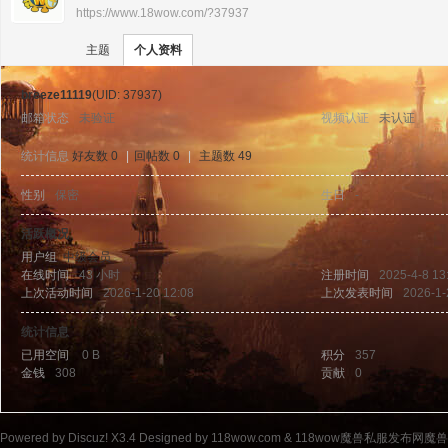
https://www.18wow.com/?37937
›
›
11
主题
个人资料
breeze11119
(UID: 37937)
邮箱状态
未验证
视频认证
未认证
统计信息
好友数 0
|
回帖数 0
|
主题数 49
性别
保密
生日
-
8w
活跃概况
用户组
中级会员
在线时间
43 小时
注册时间
2025-4-8 13
上次活动时间
2026-1-20 12:08
上次发表时间
2026-1-
统计信息
已用空间
0 B
积分
357
金钱
308
贡献
0
ow
Powered by
Discuz!
X3.4
Designed by 118wow.com &
118wow魔兽私服发布网魔