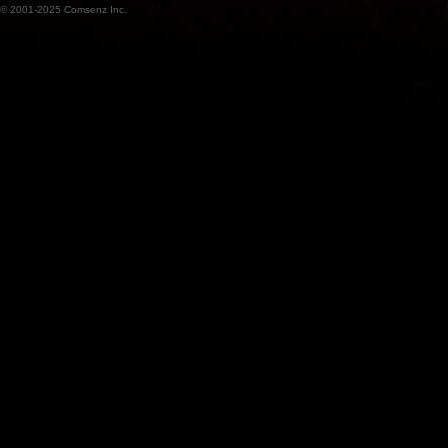
© 2001-2025
Comsenz Inc.
魔
兽