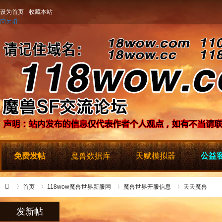
设为首页
收藏本站
免费发帖
魔兽数据库
天赋模拟器
公益客
首页
118wow魔兽世界新服网
魔兽世界开服信息
天天魔兽
发新帖