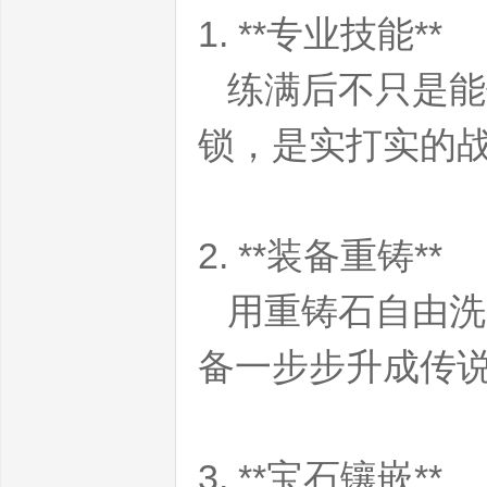
1. **专业技能**
练满后不只是能
锁，是实打实的
魔
2. **装备重铸**
用重铸石自由洗
备一步步升成传
兽
3. **宝石镶嵌**