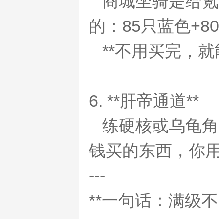
商城坐骑是给氪
的：85只蓝色+
发
**不用买完，就
6. **肝帝通道**
练硬核或乌龟角
布
钱买的东西，你
---
**一句话：满级