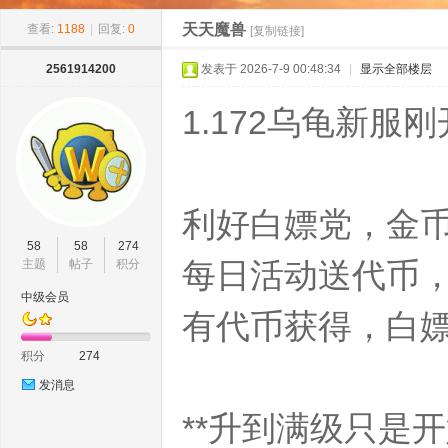
»
›
›
›
11
天天魔兽
查看:
1188
|
回复:
0
[复制链接]
2561914200
发表于 2026-7-9 00:48:34
|
显示全部楼层
1.172乌龟新
利好白嫖党，金币
8w
58
58
274
每日活动送代币，
主题
帖子
积分
中级会员
有代币获得，白
积分
274
发消息
**升到满级只是
ow