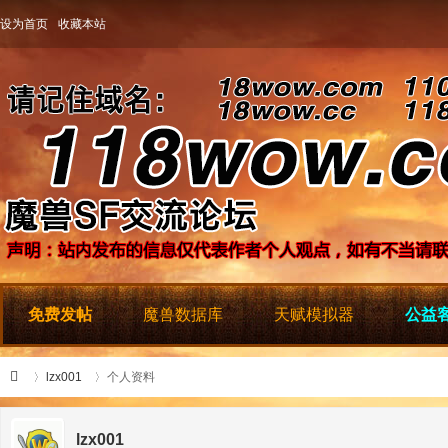
设为首页
收藏本站
免费发帖
魔兽数据库
天赋模拟器
公益客
lzx001
个人资料
lzx001