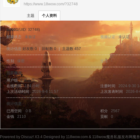
https://www.18wow.com/?32748
›
›
11
主题
个人资料
lzx001
(UID: 32748)
邮箱状态
未验证
视频认证
未认证
统计信息
好友数 0
|
回帖数 0
|
主题数 457
性别
保密
生日
-
8w
活跃概况
用户组
金牌会员
在线时间
124 小时
注册时间
2024-9-30 1
上次活动时间
2026-8-6 11:57
上次发表时间
2026-8-
统计信息
已用空间
0 B
积分
2567
金钱
2110
贡献
0
ow
Powered by
Discuz!
X3.4
Designed by 118wow.com &
118wow魔兽私服发布网魔