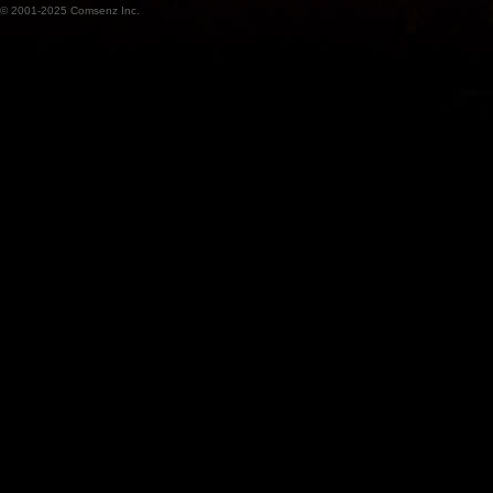
© 2001-2025
Comsenz Inc.
魔
兽