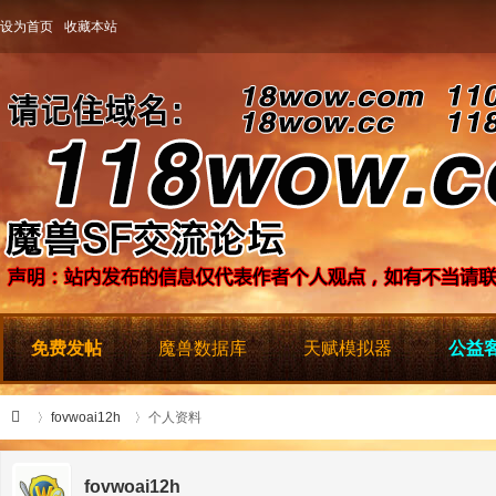
设为首页
收藏本站
免费发帖
魔兽数据库
天赋模拟器
公益客
fovwoai12h
个人资料
fovwoai12h