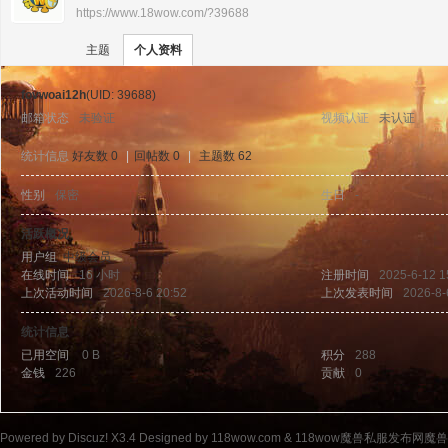
https://www.18wow.com/?39688
›
›
11
主题
个人资料
fovwoai12h
(UID: 39688)
邮箱状态
未验证
视频认证
未认证
统计信息
好友数 0
|
回帖数 0
|
主题数 62
性别
保密
生日
-
8w
活跃概况
用户组
中级会员
在线时间
16 小时
注册时间
2025-6-12 1
上次活动时间
2026-8-6 20:52
上次发表时间
2026-8-
统计信息
已用空间
0 B
积分
288
金钱
226
贡献
0
ow
Powered by
Discuz!
X3.4
Designed by 118wow.com &
118wow魔兽私服发布网魔