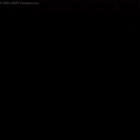
© 2001-2025
Comsenz Inc.
魔
兽