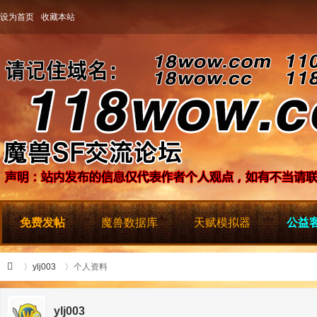
设为首页
收藏本站
免费发帖
魔兽数据库
天赋模拟器
公益客
ylj003
个人资料
ylj003