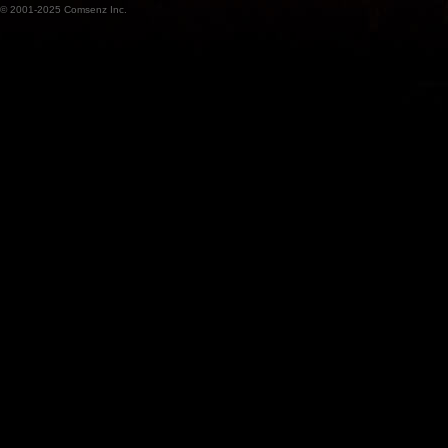
© 2001-2025
Comsenz Inc.
魔
兽