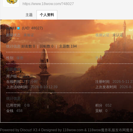
https://www.18wow.com/?48027
›
›
11
主题
个人资料
ylj003
(UID: 48027)
邮箱状态
未验证
视频认证
未认证
统计信息
好友数 0
|
回帖数 0
|
主题数 194
性别
保密
生日
-
8w
活跃概况
用户组
高级会员
在线时间
777 小时
注册时间
2026-5-11 2
上次活动时间
2026-8-10 12:39
上次发表时间
2026-8-
统计信息
已用空间
0 B
积分
652
金钱
458
贡献
0
ow
Powered by
Discuz!
X3.4
Designed by 118wow.com &
118wow魔兽私服发布网魔