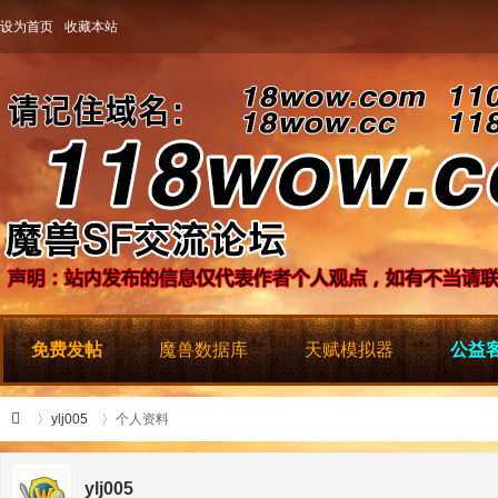
设为首页
收藏本站
免费发帖
魔兽数据库
天赋模拟器
公益客
ylj005
个人资料
ylj005