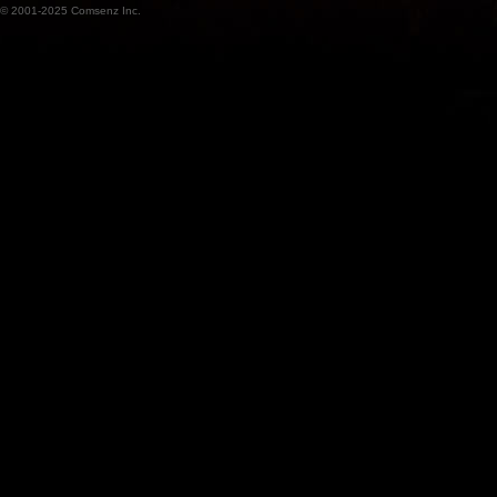
© 2001-2025
Comsenz Inc.
魔
兽