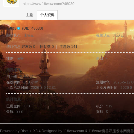
https://www.18wow.com/?48030
›
›
11
主题
个人资料
ylj005
(UID: 48030)
邮箱状态
未验证
视频认证
未认证
统计信息
好友数 0
|
回帖数 0
|
主题数 141
性别
保密
生日
-
8w
活跃概况
用户组
高级会员
在线时间
813 小时
注册时间
2026-5-12 0
上次活动时间
2026-8-9 12:31
上次发表时间
2026-8-
统计信息
已用空间
0 B
积分
519
金钱
378
贡献
0
ow
Powered by
Discuz!
X3.4
Designed by 118wow.com &
118wow魔兽私服发布网魔