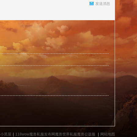
发送消息
捷
导
小黑屋
|
118wow魔兽私服发布网魔兽世界私服魔兽公益服
|
网站地图