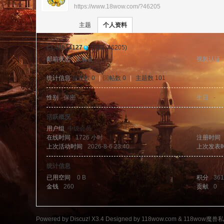
https://www.18wow.com/?46205
›
›
11
主题
个人资料
CL48814127
(UID: 46205)
邮箱状态
未验证
视频认证
统计信息
好友数 0
|
回帖数 0
|
主题数 101
性别
保密
生日
-
8w
活跃概况
用户组
中级会员
在线时间
1726 小时
注册时间
上次活动时间
2026-8-6 23:40
上次发表
统计信息
已用空间
0 B
积分
361
金钱
260
贡献
0
ow
Powered by
Discuz!
X3.4
Designed by 118wow.com &
118wow魔