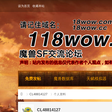
设为首页
收藏本站
免费发帖
魔兽数据库
天赋模拟器
CL48814127
个人资料
CL48814127