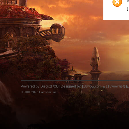
Powered by
Discuz!
X3.4
Designed by 118wow.com &
118wow魔
© 2001-2025
Comsenz Inc.