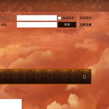
用户名
自动登录
找回密码
登录
密码
立即注册
快