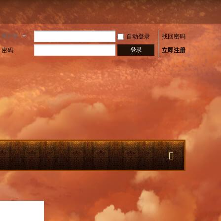
用户名
自动登录
找回密码
登录
密码
立即注册
快