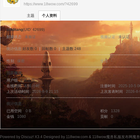
https://www.18wow.com/?42699
›
›
11
主题
个人资料
shiditang
(UID: 42699)
邮箱状态
未验证
视频认证
未认证
统计信息
好友数 0
|
回帖数 0
|
主题数 248
性别
保密
生日
-
8w
活跃概况
用户组
金牌会员
在线时间
636 小时
注册时间
2025-10-5 0
上次活动时间
2026-8-9 21:15
上次发表时间
2026-8-
统计信息
已用空间
0 B
积分
1328
金钱
1080
贡献
0
ow
Powered by
Discuz!
X3.4
Designed by 118wow.com &
118wow魔兽私服发布网魔