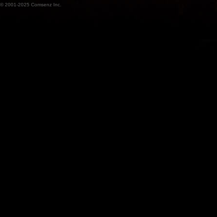
© 2001-2025
Comsenz Inc.
魔
兽